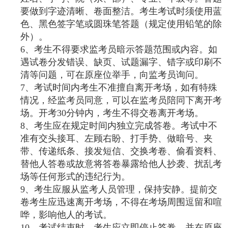
要做到字迹清晰、卷面整洁。考生考试时须使用蓝
色、黑色签字笔或圆珠笔答题（规定使用铅笔的除
外）。
6
、考生不得要求监考员暗示答题范围或内容。如
遇试卷分发错误、缺页、试题漏字、错字或印刷不
清等问题，可在原座位举手，向监考员询问。
7
、考试时间内考生不准擅自离开考场，如有特殊
情况，经监考员同意，可以在监考员陪同下离开考
场。开考30分钟内，考生不得交卷离开考场。
8
、考生应在规定时间内独立完成答卷。考试中不
准有交头接耳、左顾右盼、打手势、做暗号、夹
带、传递纸条、接发短信、交换考卷、偷看资料、
替他人答卷或故意将答卷暴露给他人抄袭、扰乱考
场等任何形式的违纪行为。
9
、考生应服从监考人员管理，保持安静。提前交
卷考生应迅速离开考场，不得在考场周围逗留和喧
哗，影响他人的考试。
10
、考试结束时，考生应立即停止答卷，并在原座