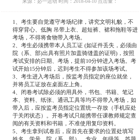
来源：必一运动
时间：2018-04-10
点击量：
1
、考生要自觉遵守考场纪律，讲究文明礼貌，不
得穿背心、低胸 吊带上衣、超短裤、裙和拖鞋等进
考场，不得将食物带入考场。
2
、考生必须携带本人员工证 (如证件丢失，必须由
院（系、部)出具有照片加盖骑缝盖的证明)，按照
考试安排的日期、考场，提前10分钟进入考场。考
试开始15分钟后，迟到考生不得参加该场考试。
3
、考生进入考场后，按监考员指定的座位就坐，
并将员工证放在桌面左上角。
4
、闭卷考试除必须的用具外，书包、书籍、笔记
本、资料、纸张、通讯工具等均不得带入考场，如
带入后，应按监考员指定位置统一存放（手机应处
于关闭状态）。开卷考试只能携带任课教师规定查
阅的有关资料和书籍，不准使用复印资料。
5
、考生拿到试卷后，应首先在要求的位置处填写
姓名、学号、院（系、部）、专业、年级等。答题