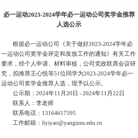
必一运动
2023-2024学年
必一运动公司奖学金推荐
人选公示
根据必一运动公司《
关于做好
2023-2024学年必
一运动公司奖学金评定和发放工作的通知
》有关工作
要求，经个人申请、
材料审核
，
公司党政联席会议研
究，
拟推荐
王心悦等
51位同学
为
2023-2024学年
必一
运动公司奖学金推荐人选，
现予以公示
。
公示期：
2024年1
1
月
20
日
-
2024年1
1
月
22
日
联系人：李老师
联系电话：
13164617595
工作邮箱：
liyiyao@yangtzeu.edu.cn