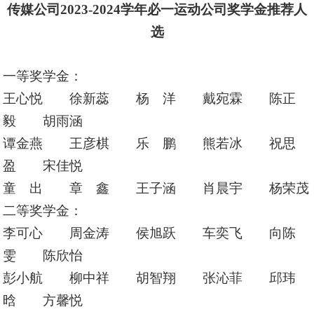
传媒
公司
2023-2024学年
必一运动公司奖学金推荐人
选
一等奖学金：
王心悦 徐新蕊 杨 洋 戴宛霖 陈正
毅 胡雨涵
谭金燕 王彦棋 乐 鹏 熊若冰 祝思
盈 宋佳悦
童 出 章 鑫 王子涵 肖晨宇 杨荣茂
二等奖学金：
李可心 周金涛 侯旭跃 车奕飞 向陈
雯 陈欣怡
彭小航 柳中祥 胡智翔 张沁菲 邱玮
晗 方馨悦