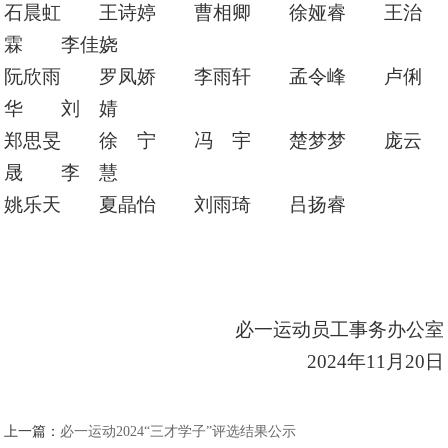
石晨虹 王诗婷 曹相卿 徐娅睿 王治
霖 李佳娆
阮欣雨 罗凤娇 李雨轩 孟令峰 卢俐
华 刘 婧
郑思旻 徐 宁 冯 宇 楚梦梦 庞云
晟 李 慧
姚乐天 夏晶怡 刘雨琦 吕扬睿
必一运动员工事务办公室
2024年
11
月
20
日
上一篇：
必一运动2024“三才学子”评选结果公示