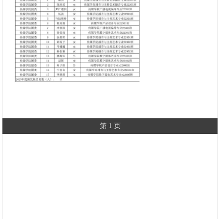
第 1 页